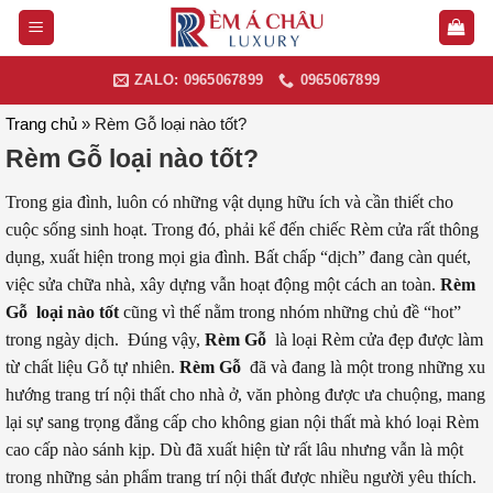
Skip
to
content
ZALO: 0965067899
0965067899
Trang chủ
»
Rèm Gỗ loại nào tốt?
Rèm Gỗ loại nào tốt?
Trong gia đình, luôn có những vật dụng hữu ích và cần thiết cho
cuộc sống sinh hoạt. Trong đó, phải kể đến chiếc Rèm cửa rất thông
dụng, xuất hiện trong mọi gia đình. Bất chấp “dịch” đang càn quét,
việc sửa chữa nhà, xây dựng vẫn hoạt động một cách an toàn.
Rèm
Gỗ loại nào tốt
cũng vì thế nằm trong nhóm những chủ đề “hot”
trong ngày dịch. Đúng vậy,
Rèm Gỗ
là loại Rèm cửa đẹp được làm
từ chất liệu Gỗ tự nhiên.
Rèm Gỗ
đã và đang là một trong những xu
hướng trang trí nội thất cho nhà ở, văn phòng được ưa chuộng, mang
lại sự sang trọng đẳng cấp cho không gian nội thất mà khó loại Rèm
cao cấp nào sánh kịp. Dù đã xuất hiện từ rất lâu nhưng vẫn là một
trong những sản phẩm trang trí nội thất được nhiều người yêu thích.