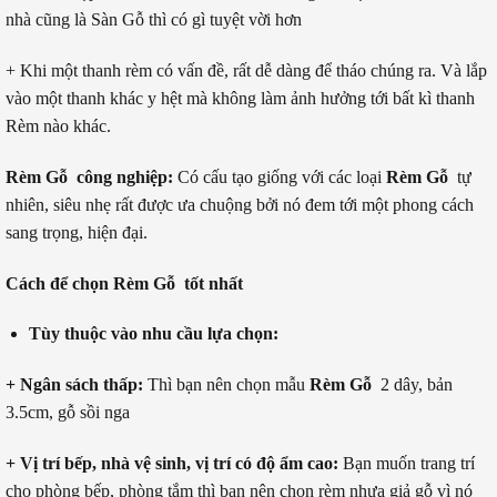
nhà cũng là Sàn Gỗ thì có gì tuyệt vời hơn
+ Khi một thanh rèm có vấn đề, rất dễ dàng để tháo chúng ra. Và lắp
vào một thanh khác y hệt mà không làm ảnh hưởng tới bất kì thanh
Rèm nào khác.
Rèm Gỗ công nghiệp:
Có cấu tạo giống với các loại
Rèm Gỗ
tự
nhiên, siêu nhẹ rất được ưa chuộng bởi nó đem tới một phong cách
sang trọng, hiện đại.
Cách để chọn Rèm Gỗ tốt nhất
Tùy thuộc vào nhu cầu lựa chọn:
+ Ngân sách thấp:
Thì bạn nên chọn mẫu
Rèm Gỗ
2 dây, bản
3.5cm, gỗ sồi nga
+ Vị trí bếp, nhà vệ sinh, vị trí có độ ẩm cao:
Bạn muốn trang trí
cho phòng bếp, phòng tắm thì bạn nên chọn rèm nhựa giả gỗ vì nó