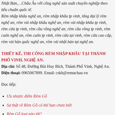
Nhật Bản,…Châu Âu với công nghệ sản xuất chuyên nghiệp theo
tiêu chuẩn quốc tế.
Rèm nhập khẩu nghệ an, rèm nhập khẩu tp vinh, tổng đại lý rèm
nghệ an, rèm vải nhập khẩu nghệ an, rèm vải nhập khẩu tp vinh,
rèm cửa tp vinh, rèm cầu vồng nghệ an, rèm cầu vồng tp vinh, rèm
cuốn nghệ an, rèm cuốn tp vinh, rèm cửa tại vinh, rèm cửa cao cấp,
rèm vải hàn quốc nghệ an, rèm vải nhật bản tại nghệ an.
THIẾT KẾ, THI CÔNG RÈM NHẬP KHẨU TẠI THÀNH
PHỐ VINH, NGHỆ AN.
Địa chỉ:
Số 48, Đường Bùi Huy Bích, Thành Phố Vinh, Nghệ An.
Điện thoại:
0965067899. Email: cskh@remachau.vn
Đọc tiếp:
Ưu nhược điểm Rèm Gỗ
Sự thật về Rèm Gỗ có thể bạn chưa biết
Rèm Gỗ loại nào tốt?