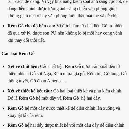
lá 1 cách dễ dàng. Vì vậy khả năng kiểm soát ánh sáng cực tốt, dễ
dàng điều chỉnh được lượng ánh sáng chiếu vào phòng giúp
không gian nhà ở hay văn phòng luôn thật mát mẻ và dễ chịu.
Rèm Gỗ cho độ bền cao:
Vì được làm từ chất liệu Gỗ tự nhiên
đã qua xử lý, được sơn PU nên không lo bị mối hay cong vênh
khi thay đổi thời tiết.
Các loại Rèm Gỗ
Xét về chất liệu:
Các chất liệu
Rèm Gỗ
được sản xuất đều từ
thiên nhiên: Gỗ sồi Nga, Rèm nhựa giả gỗ, Rèm tre, Gỗ tùng, Gỗ
thông tuyết, Gỗ đoạn America…
Xét về thiết kế kết cấu:
Có hai loại thiết kế và phụ kiện chính.
Đó là
Rèm Gỗ
hệ một dây và
Rèm Gỗ
hệ hai dây.
Rèm Gỗ
hệ một dây được thiết kế để điều chỉnh lên xuống và
xoay lật lá của rèm.
Rèm Gỗ
hệ hai dây được thiết kế với một đầu dây để điều chỉnh