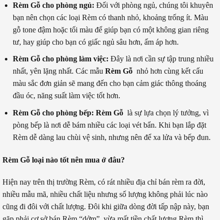
Rèm Gỗ cho phòng ngủ:
Đối với phòng ngủ, chúng tôi khuyên
bạn nên chọn các loại Rèm có thanh nhỏ, khoảng trống ít. Màu
gỗ tone đậm hoặc tối màu để giúp bạn có một không gian riêng
tư, hay giúp cho bạn có giấc ngủ sâu hơn, ấm áp hơn.
Rèm Gỗ cho phòng làm việc:
Đây là nơi cần sự tập trung nhiều
nhất, yên lặng nhất. Các mẫu
Rèm Gỗ
nhỏ hơn cùng kết cấu
màu sắc đơn giản sẽ mang đến cho bạn cảm giác thông thoáng
đầu óc, năng suất làm việc tốt hơn.
Rèm Gỗ cho phòng bếp:
Rèm Gỗ
là sự lựa chọn lý tưởng, vì
pòng bếp là nơi dễ bám nhiều các loại vét bẩn. Khi bạn lắp đặt
Rèm dễ dàng lau chùi vệ sinh, nhưng nên để xa lửa và bếp đun.
Rèm Gỗ loại nào tốt nên mua ở đâu?
Hiện nay trên thị trường Rèm, có rát nhiều địa chỉ bán rèm ra đời,
nhiều mẫu mã, nhiều chất liệu nhưng số lượng không phải lúc nào
cũng đi đôi với chất lượng. Đôi khi giữa dòng đời tấp nập này, bạn
gặp phải cơ sở bán Rèm “dởm”, vừa mất tiền chất lượng Rèm thì