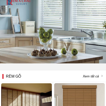
RÈM GỖ
Xem tất cả