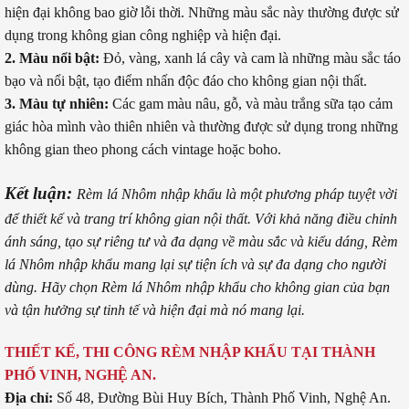
hiện đại không bao giờ lỗi thời. Những màu sắc này thường được sử
dụng trong không gian công nghiệp và hiện đại.
2. Màu nổi bật:
Đỏ, vàng, xanh lá cây và cam là những màu sắc táo
bạo và nổi bật, tạo điểm nhấn độc đáo cho không gian nội thất.
3. Màu tự nhiên:
Các gam màu nâu, gỗ, và màu trắng sữa tạo cảm
giác hòa mình vào thiên nhiên và thường được sử dụng trong những
không gian theo phong cách vintage hoặc boho.
Kết luận:
Rèm lá Nhôm nhập khẩu là một phương pháp tuyệt vời
để thiết kế và trang trí không gian nội thất. Với khả năng điều chỉnh
ánh sáng, tạo sự riêng tư và đa dạng về màu sắc và kiểu dáng, Rèm
lá Nhôm nhập khẩu mang lại sự tiện ích và sự đa dạng cho người
dùng. Hãy chọn Rèm lá Nhôm nhập khẩu cho không gian của bạn
và tận hưởng sự tinh tế và hiện đại mà nó mang lại.
THIẾT KẾ, THI CÔNG RÈM NHẬP KHẨU TẠI THÀNH
PHỐ VINH, NGHỆ AN.
Địa chỉ:
Số 48, Đường Bùi Huy Bích, Thành Phố Vinh, Nghệ An.