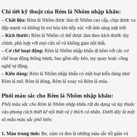
Chi tiết kỹ thuật của Rèm lá Nhôm nhập khẩu:
– Chất liệu:
Rèm lá Nhôm được làm từ Nhôm cao cấp, chịu được va
đập mạnh và không bị oxi hóa khi tiếp xúc với ánh sáng mặt trời.
– Kích thước:
Rèm lá Nhôm có thể được làm theo kích thước tùy
chỉnh, phù hợp với mọi cửa sổ và không gian nội thất.
– Cơ chế hoạt động:
Rèm lá Nhôm nhập khẩu đi kèm với các cơ
chế hoạt động thông minh, bao gồm dây kéo, tay quay hoặc công
nghệ tự động.
– Kiểu dáng:
Rèm lá Nhôm nhập khẩu có một loạt kiểu dáng như
Rèm lá mở, Rèm lá đóng, Rèm lá xoay và Rèm lá múa.
Phối màu sắc cho Rèm lá Nhôm nhập khẩu:
Phối màu sắc cho Rèm lá Nhôm nhập khẩu rất đa dạng và tùy thuộc
vào phong cách thiết kế nội thất và ý thích cá nhân. Dưới đây là một
số mẫu màu sắc phổ biến:
1. Màu trung tính:
Be, xám và đen là những màu sắc tối giản và