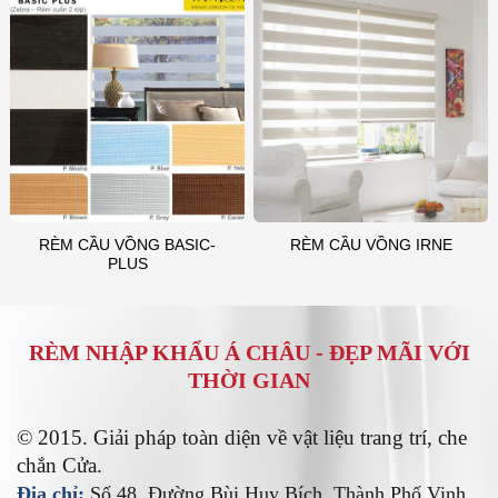
RÈM CẦU VỒNG BASIC-
RÈM CẦU VỒNG IRNE
PLUS
RÈM NHẬP KHẨU Á CHÂU -
ĐẸP MÃI VỚI
THỜI GIAN
© 2015. Giải pháp toàn diện về vật liệu trang trí, che
chắn Cửa.
Địa chỉ:
Số 48, Đường Bùi Huy Bích, Thành Phố Vinh,