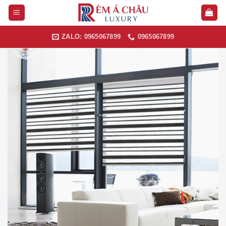
Skip
to
content
ZALO: 0965067899
0965067899