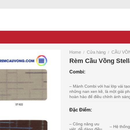
Home
Cửa hàng
CẦU VỒ
/
/
Rèm Cầu Vồng Stell
Combi:
– Mành Combi với hai lớp vải tạ
những nan xen kẽ, là một giải p
hoàn hảo để điều chỉnh ánh sán
Đặc Điểm:
– Công năng ưu
– Hệ thốn
việt, dễ dàng điều