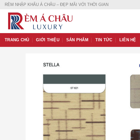
Skip
RÈM NHẬP KHẨU Á CHÂU – ĐẸP MÃI VỚI THỜI GIAN
to
content
TRANG CHỦ
GIỚI THIỆU
SẢN PHẨM
TIN TỨC
LIÊN HỆ