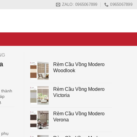
ZALO: 0965067899
0965067899
NG
a
Rèm Cầu Vồng Modero
Woodlook
Rèm Cầu Vồng Modero
o thành
Victoria
háp
g.
Rèm Cầu Vồng Modero
Verona
g phụ