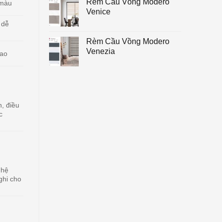
Rèm Cầu Vồng Modero
 màu
Venice
 dễ
Rèm Cầu Vồng Modero
Venezia
cao
, điều
c
 hệ
ghi cho