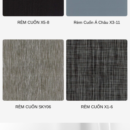
RÈM CUỐN X5-8
Rèm Cuốn Á Châu X3-11
RÈM CUỐN SKY06
RÈM CUỐN X1-6