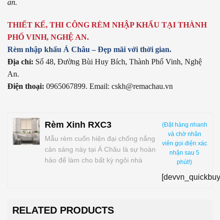
an.
THIẾT KẾ, THI CÔNG RÈM NHẬP KHẨU TẠI THÀNH
PHỐ VINH, NGHỆ AN.
Rèm nhập khẩu Á Châu – Đẹp mãi với thời gian.
Địa chỉ:
Số 48, Đường Bùi Huy Bích, Thành Phố Vinh, Nghệ
An.
Điện thoại:
0965067899. Email: cskh@remachau.vn
Rèm Xinh RXC3
(Đặt hàng nhanh
và chờ nhân
Mẫu rèm cuốn hiện đại chống nắng
viên gọi điện xác
cản sáng này tại Á Châu là sự hoàn
nhận sau 5
hảo để làm cho bất kỳ ngôi nhà
phút!)
hoặc văn phòng mang phong cách
[devvn_quickbuy
hiện đại tinh vi và thanh lịch; cung
cấp một phong cách tuyệt đẹp
trong khi tránh ánh nắng mặt trời.
RELATED PRODUCTS
Rèm cuốn này nổi…