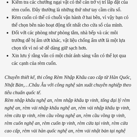
Kiểm tra các chướng ngại vật có thể cản trở vị trí lắp đặt của
rèm cuốn. Đây thường là những thứ như tay cầm cửa sổ.
Rèm cuốn có thể có chuỗi vận hành ở hai bên, vì vậy bạn có
thể chọn bên nào hoạt động tốt nhất cho cửa sổ của mình.
Đối với các phòng như phòng tắm, nhà bếp và các môi
trường dễ bị ẩm ướt khác, vật liệu chống ẩm ướt là một lựa
chọn tốt vì nó sẽ dễ dàng giữ sạch hơn.
Xin lưu ý rằng vẫn có một chút ánh sáng vẫn có thể lọt qua
các cạnh của rèm cuốn.
Chuyên thiết kế, thi công Rèm Nhập Khẩu cao cấp từ Hàn Quốc,
Nhật Bản,…Châu Âu với công nghệ sản xuất chuyên nghiệp theo
tiêu chuẩn quốc tế.
Rèm nhập khẩu nghệ an, rèm nhập khẩu tp vinh, tổng đại lý rèm
nghệ an, rèm vải nhập khẩu nghệ an, rèm vải nhập khẩu tp vinh,
rèm cửa tp vinh, rèm cầu vồng nghệ an, rèm cầu vồng tp vinh,
rèm cuốn nghệ an, rèm cuốn tp vinh, rèm cửa tại vinh, rèm cửa
cao cấp, rèm vải hàn quốc nghệ an, rèm vải nhật bản tại nghệ