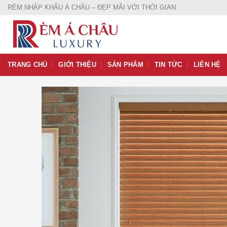
Skip
RÈM NHẬP KHẨU Á CHÂU – ĐẸP MÃI VỚI THỜI GIAN
to
content
TRANG CHỦ
GIỚI THIỆU
SẢN PHẨM
TIN TỨC
LIÊN HỆ