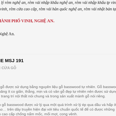
 lý rèm nghệ an, rèm vải nhập khẩu nghệ an, rèm vải nhập khẩu tp vin
 vinh, rèm cửa cao cấp, rèm vải hàn quốc nghệ an, rèm vải nhật bản tạ
HÀNH PHỐ VINH, NGHỆ AN.
Nghệ An.
 MSJ 191
M CỬA GỖ
gỗ được sử dụng bằng nguyên liệu gỗ basswood tự nhiên. Gỗ basswo
năng ít co giãn, thẳng, mịn và có vân gỗ đẹp tự nhiên nên được sử dụn
 trang trí nội thất nói chung và trong sản xuất mành gỗ nói riêng.
 gỗ basswood được xử lý qua một quá trình xử lý ép qua dầu và hấp ở
ao… trên dây truyền hiện đại với tiêu chuẩn quốc tế để có được những
 cao cấp chống nấm mốc, mối mọt, cong vênh.