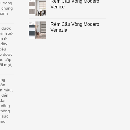
Rèm Cầu Vồng Modero
u trong
Venice
ói chung
mành
Rèm Cầu Vồng Modero
 được
Venezia
rình xử
ấp ở
 dây
tiêu
có được
ao cấp
i mọt,
ông
sản
ền màu,
g đến
đại
a công
không
n sức
 môi