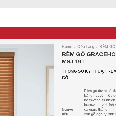
Home
Cửa hàng
RÈM GỖ
/
/
RÈM GỖ GRACEH
MSJ 191
THÔNG SỐ KỸ THUẬT RÈ
GỖ
Rèm gỗ được sử d
bằng nguyên liệu g
basswood tự nhiên
basswood với tính 
Nguyên
co giãn, thẳng, mịn
liệu
vân gỗ đẹp tự nhiê