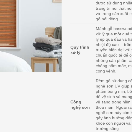
được sử dụng nhiề
trang trí nội thất n
và trong sản xuất 
gỗ nói riêng.
Mành gỗ basswood
xử lý qua một quá t
lý ép qua dầu và h
nhiệt độ cao… trên
Quy trình
truyền hiện đại với 
xử lý
chuẩn quốc tế để 
những sản phẩm c
chống nấm mốc, mố
cong vênh.
Rèm gỗ sử dụng c
nghệ sơn UV giúp 
phẩm bóng mịn, b
dễ vệ sinh và man
Công
vẻ sang trọng hiện 
nghệ sơn
thỏa mãn. Ngoài r
nghệ sơn này còn 
gây ảnh hưởng đế
khỏe con người và
trường sống.