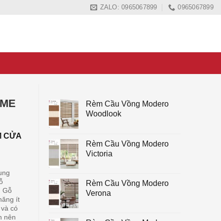
ZALO: 0965067899
0965067899
OME
Rèm Cầu Vồng Modero
Woodlook
M CỬA
Rèm Cầu Vồng Modero
Victoria
ụng
ỗ
Rèm Cầu Vồng Modero
. Gỗ
Verona
năng ít
 và có
n nên