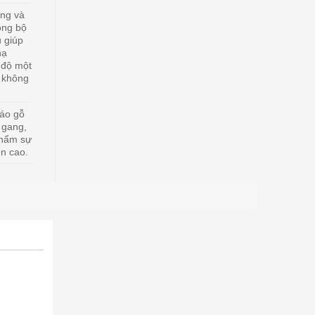
ng và
ồng bộ
 giúp
hạ
 độ một
 không
sáo gỗ
 gang,
phẩm sự
n cao.