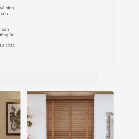
vệ sinh
 còn
p sản
iếng ồn
 sự chắc