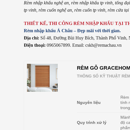
Rèm nhập khẩu nghệ an, rèm nhập khẩu tp vinh, tổng đại
tp vinh, rèm cuốn nghệ an, rèm cuốn tp vinh, rèm cửa tại
THIẾT KẾ, THI CÔNG RÈM NHẬP KHẨU TẠI T
Rèm nhập khẩu Á Châu – Đẹp mãi với thời gian.
Địa chỉ:
Số 48, Đường Bùi Huy Bích, Thành Phố Vinh, 
Điện thoại:
0965067899. Email: cskh@remachau.vn
RÈM GỖ GRACEHOME
THÔNG SỐ KỸ THUẬT RÈ
Rèm 
Nguyên liệu
tính 
trong
Mành
Quy trình xử lý
độ c
phẩm