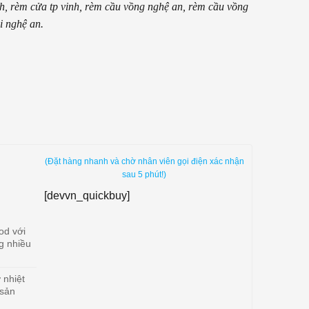
h, rèm cửa tp vinh, rèm cầu vồng nghệ an, rèm cầu vồng
i nghệ an.
(Đặt hàng nhanh và chờ nhân viên gọi điện xác nhận
sau 5 phút!)
[devvn_quickbuy]
od với
g nhiều
 nhiệt
 sản