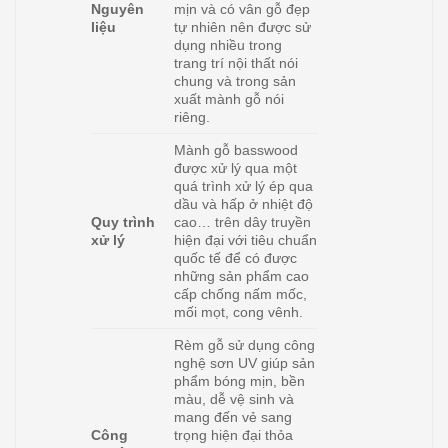
Nguyên
mịn và có vân gỗ đẹp
liệu
tự nhiên nên được sử
dụng nhiều trong
trang trí nội thất nói
chung và trong sản
xuất mành gỗ nói
riêng.
Mành gỗ basswood
được xử lý qua một
quá trình xử lý ép qua
dầu và hấp ở nhiệt độ
Quy trình
cao… trên dây truyền
xử lý
hiện đại với tiêu chuẩn
quốc tế để có được
những sản phẩm cao
cấp chống nấm mốc,
mối mọt, cong vênh.
Rèm gỗ sử dụng công
nghệ sơn UV giúp sản
phẩm bóng mịn, bền
màu, dễ vệ sinh và
mang đến vẻ sang
Công
trọng hiện đại thỏa