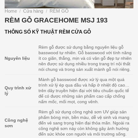
Home
Cửa hàng
RÈM GỖ
/
/
RÈM GỖ GRACEHOME MSJ 193
THÔNG SỐ KỸ THUẬT RÈM CỬA GỖ
Rèm gỗ được sử dụng bằng nguyên liệu gỗ
basswood tự nhiên. Gỗ basswood với tính năng
Nguyên liệu
ít co giãn, thẳng, mịn và có vân gỗ đẹp tự nhiên
nên được sử dụng nhiều trong trang trí nội thất
nói chung và trong sản xuất mành gỗ nói riêng.
Mành gỗ basswood được xử lý qua một quá
trình xử lý ép qua dầu và hấp ở nhiệt độ cao…
Quy trình xử
trên dây truyền hiện đại với tiêu chuẩn quốc tế
lý
để có được những sản phẩm cao cấp chống
nấm mốc, mối mọt, cong vênh.
Rèm gỗ sử dụng công nghệ sơn UV giúp sản
phẩm bóng mịn, bền màu, dễ vệ sinh và mang
Công nghệ
đến vẻ sang trọng hiện đại thỏa mãn. Ngoài ra
sơn
công nghệ sơn này còn không gây ảnh hưởng
đến sức khỏe con người và môi trường sống.