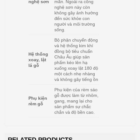
nghệ sơn
mãn. Ngoài ra công
nghệ sơn này còn
không gây ảnh hưởng
đến sức khỏe con
người và môi trường
sống.
Bộ phận chuyển động
và hệ thống kim khí
đồng bộ tiêu chuẩn
Hệ thống
Châu Âu giúp sản
xoay, lật
phẩm kéo lên hạ
lá gỗ
xuống xoay lật 180 độ
một cách nhẹ nhàng
và không gây tiếng ồn
Phụ kiện của rèm sáo
gỗ được làm từ nhôm,
Phụ kiện
gang, mang lại cho
rèm gỗ
sản phẩm sự chắc
chắn và độ bền cao.
RELATED PRODUCTS