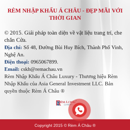
RÈM NHẬP KHẨU Á CHÂU -
ĐẸP MÃI VỚI
THỜI GIAN
© 2015. Giải pháp toàn diện về vật liệu trang trí, che
chắn Cửa.
Địa chỉ:
Số 48, Đường Bùi Huy Bích, Thành Phố Vinh,
Nghệ An.
Điện thoại:
0965067899.
Email:
cskh@remachau.vn
Rèm Nhập Khẩu Á Châu Luxury - Thương hiệu Rèm
Nhập Khẩu của Asia General Investment LLC. Bản
quyền thuộc Rèm Á Châu ®
Copyright 2015 © Rèm Á Châu ®