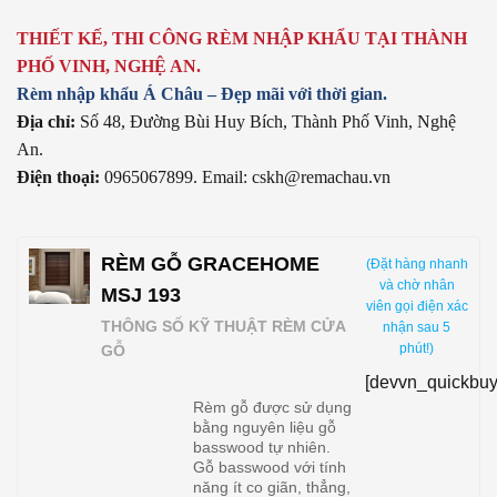
THIẾT KẾ, THI CÔNG RÈM NHẬP KHẨU TẠI THÀNH
PHỐ VINH, NGHỆ AN.
Rèm nhập khẩu Á Châu – Đẹp mãi với thời gian.
Địa chỉ:
Số 48, Đường Bùi Huy Bích, Thành Phố Vinh, Nghệ
An.
Điện thoại:
0965067899. Email: cskh@remachau.vn
RÈM GỖ GRACEHOME
(Đặt hàng nhanh
và chờ nhân
MSJ 193
viên gọi điện xác
THÔNG SỐ KỸ THUẬT RÈM CỬA
nhận sau 5
phút!)
GỖ
[devvn_quickbuy
Rèm gỗ được sử dụng
bằng nguyên liệu gỗ
basswood tự nhiên.
Gỗ basswood với tính
năng ít co giãn, thẳng,