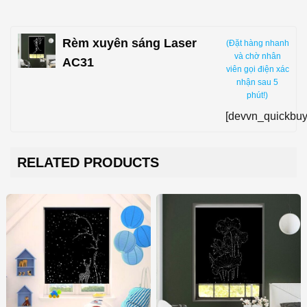
Rèm xuyên sáng Laser
(Đặt hàng nhanh
và chờ nhân
AC31
viên gọi điện xác
nhận sau 5
phút!)
[devvn_quickbuy
RELATED PRODUCTS