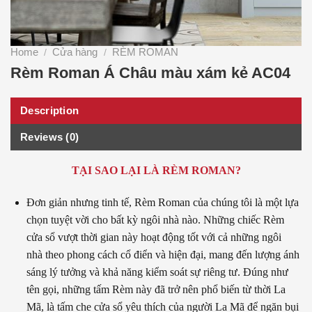
Home
Cửa hàng
RÈM ROMAN
/
/
Rèm Roman Á Châu màu xám kẻ AC04
Description
Reviews (0)
TẠI SAO LẠI LÀ RÈM ROMAN?
Đơn giản nhưng tinh tế, Rèm Roman của chúng tôi là một lựa
chọn tuyệt vời cho bất kỳ ngôi nhà nào. Những chiếc Rèm
cửa sổ vượt thời gian này hoạt động tốt với cả những ngôi
nhà theo phong cách cổ điển và hiện đại, mang đến lượng ánh
sáng lý tưởng và khả năng kiểm soát sự riêng tư. Đúng như
tên gọi, những tấm Rèm này đã trở nên phổ biến từ thời La
Mã, là tấm che cửa sổ yêu thích của người La Mã để ngăn bụi