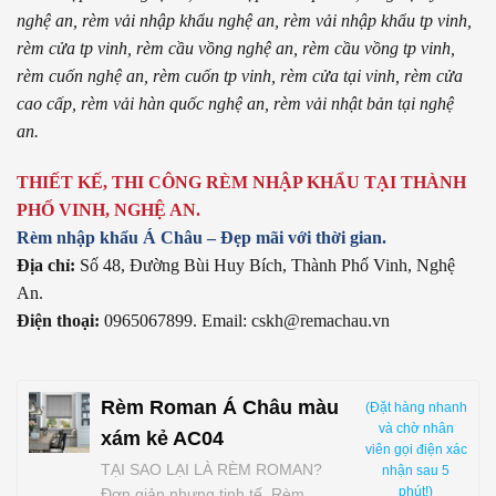
nghệ an, rèm vải nhập khẩu nghệ an, rèm vải nhập khẩu tp vinh,
rèm cửa tp vinh, rèm cầu vồng nghệ an, rèm cầu vồng tp vinh,
rèm cuốn nghệ an, rèm cuốn tp vinh, rèm cửa tại vinh, rèm cửa
cao cấp, rèm vải hàn quốc nghệ an, rèm vải nhật bản tại nghệ
an.
THIẾT KẾ, THI CÔNG RÈM NHẬP KHẨU TẠI THÀNH
PHỐ VINH, NGHỆ AN.
Rèm nhập khẩu Á Châu – Đẹp mãi với thời gian.
Địa chỉ:
Số 48, Đường Bùi Huy Bích, Thành Phố Vinh, Nghệ
An.
Điện thoại:
0965067899. Email: cskh@remachau.vn
Rèm Roman Á Châu màu
(Đặt hàng nhanh
và chờ nhân
xám kẻ AC04
viên gọi điện xác
TẠI SAO LẠI LÀ RÈM ROMAN?
nhận sau 5
phút!)
Đơn giản nhưng tinh tế, Rèm