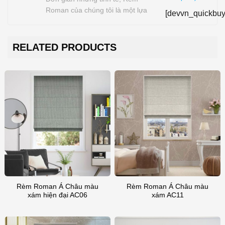
Roman của chúng tôi là một lựa
[devvn_quickbuy
chọn tuyệt vời cho bất kỳ ngôi nhà
nào. Những chiếc Rèm cửa sổ vượt
thời gian này hoạt động tốt với cả
RELATED PRODUCTS
những ngôi nhà theo phong cách
cổ điển và hiện đại, mang đến…
Rèm Roman Á Châu màu
Rèm Roman Á Châu màu
xám hiện đại AC06
xám AC11