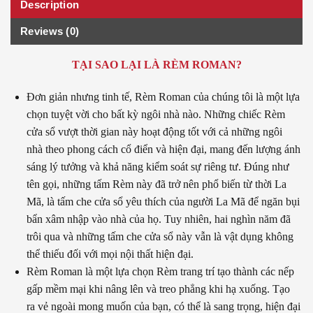
Description
Reviews (0)
TẠI SAO LẠI LÀ RÈM ROMAN?
Đơn giản nhưng tinh tế, Rèm Roman của chúng tôi là một lựa
chọn tuyệt vời cho bất kỳ ngôi nhà nào. Những chiếc Rèm
cửa sổ vượt thời gian này hoạt động tốt với cả những ngôi
nhà theo phong cách cổ điển và hiện đại, mang đến lượng ánh
sáng lý tưởng và khả năng kiểm soát sự riêng tư. Đúng như
tên gọi, những tấm Rèm này đã trở nên phổ biến từ thời La
Mã, là tấm che cửa sổ yêu thích của người La Mã để ngăn bụi
bẩn xâm nhập vào nhà của họ. Tuy nhiên, hai nghìn năm đã
trôi qua và những tấm che cửa sổ này vẫn là vật dụng không
thể thiếu đối với mọi nội thất hiện đại.
Rèm Roman là một lựa chọn Rèm trang trí tạo thành các nếp
gấp mềm mại khi nâng lên và treo phẳng khi hạ xuống. Tạo
ra vẻ ngoài mong muốn của bạn, có thể là sang trọng, hiện đại