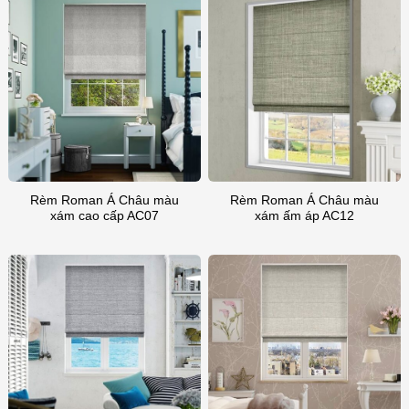
rèm Roman của mình, vì vậy chúng tôi
cung cấp bảo hành đầy đủ 12 tháng để
đảm bảo rằng các sản phẩm của chúng
tôi sẽ bền bỉ với thời gian. Đây là lời
hứa của chúng tôi với bạn rằng bạn
đang đầu tư vào một sản phẩm chất
lượng được sản xuất theo thông số kỹ
thuật cao nhất. Là một phần trong bảo
hành của bạn, chúng tôi sẽ sửa chữa
hoặc thay thế miễn phí bất kỳ hàng hóa
Rèm Roman Á Châu màu
Rèm Roman Á Châu màu
xám cao cấp AC07
xám ấm áp AC12
bị lỗi nào.