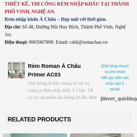
THIẾT KẾ, THI CÔNG RÈM NHẬP KHẨU TẠI THÀNH
PHỐ VINH, NGHỆ AN.
Rèm nhập khẩu Á Châu – Đẹp mãi với thời gian.
Địa chỉ:
Số 48, Đường Bùi Huy Bích, Thành Phố Vinh, Nghệ
An.
Điện thoại:
0965067899. Email: cskh@remachau.vn
Rèm Roman Á Châu
(Đặt hàng nhanh
và chờ nhân
Primer AC03
viên gọi điện xác
Chất lượng là điều chúng tôi rất coi
nhận sau 5
phút!)
trọng tại Rèm nhập khẩu Á Châu. Tất
cả các sản phẩm của chúng tôi đều được
[devvn_quickbuy
kiểm tra nghiêm ngặt để đảm bảo
chúng được sản xuất theo tiêu chuẩn tốt
RELATED PRODUCTS
nhất, đồng thời có hình dáng và độ vừa
vặn chính xác như mong muốn. Chúng
tôi muốn bạn hoàn toàn hài lòng với