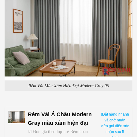
Rèm Vải Màu Xám Hiện Đại Modern Gray 05
Rèm Vải Á Châu Modern
(Đặt hàng nhanh
và chờ nhân
Gray màu xám hiện đại
viên gọi điện xác
☑ Đơn giá theo lớp: m² Rèm hoàn
nhận sau 5