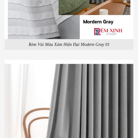
Rèm Vải Màu Xám Hiện Đại Modern Gray 01