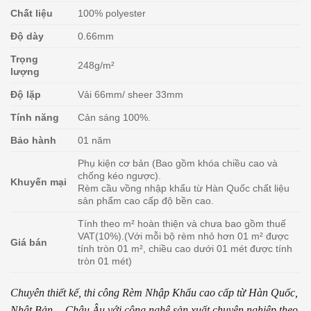
Chất liệu
100% polyester
Độ dày
0.66mm
Trọng
248g/m²
lượng
Độ lặp
Vải 66mm/ sheer 33mm
Tính năng
Cản sáng 100%.
Bảo hành
01 năm
Phụ kiện cơ bản (Bao gồm khóa chiều cao và
chống kéo ngược).
Khuyến mại
Rèm cầu vồng nhập khẩu từ Hàn Quốc chất liệu
sản phẩm cao cấp độ bền cao.
Tính theo m² hoàn thiện và chưa bao gồm thuế
VAT(10%).(Với mỗi bộ rèm nhỏ hơn 01 m² được
Giá bán
tính tròn 01 m², chiều cao dưới 01 mét được tính
tròn 01 mét)
Chuyên thiết kế, thi công Rèm Nhập Khẩu cao cấp từ Hàn Quốc,
Nhật Bản,…Châu Âu với công nghệ sản xuất chuyên nghiệp theo