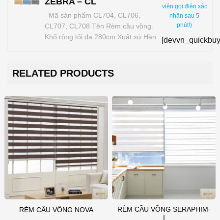
ZEBRA – CL
viên gọi điện xác
Mã sản phẩm CL704, CL706,
nhận sau 5
phút!)
CL707, CL708 Tên Rèm cầu vồng.
Khổ rộng tối đa 280cm Xuất xứ Hàn
[devvn_quickbuy
Quốc Chất liệu 100% polyester Độ
dày 0.66mm Trọng lượng 248g/m²
Độ lặp Vải 66mm/ sheer 33mm
RELATED PRODUCTS
Tính năng Cản sáng 100%. Bảo
hành 01 năm Khuyến mại Phụ kiện
cơ bản (Bao gồm khóa…
RÈM CẦU VỒNG SERAPHIM-
RÈM CẦU VỒNG NOVA
I