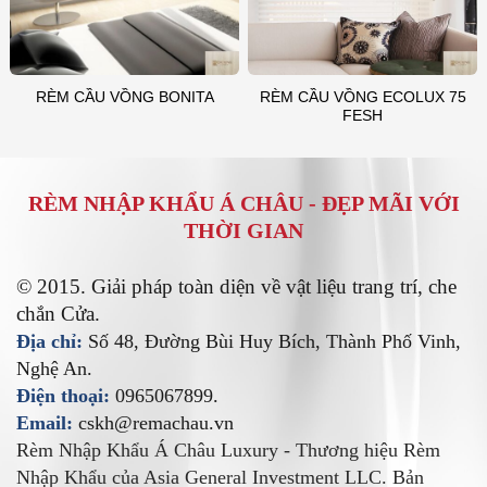
RÈM CẦU VỒNG ECOLUX 75
RÈM CẦU VỒNG BONITA
FESH
RÈM NHẬP KHẨU Á CHÂU -
ĐẸP MÃI VỚI
THỜI GIAN
© 2015. Giải pháp toàn diện về vật liệu trang trí, che
chắn Cửa.
Địa chỉ:
Số 48, Đường Bùi Huy Bích, Thành Phố Vinh,
Nghệ An.
Điện thoại:
0965067899.
Email:
cskh@remachau.vn
Rèm Nhập Khẩu Á Châu Luxury - Thương hiệu Rèm
Nhập Khẩu của Asia General Investment LLC. Bản