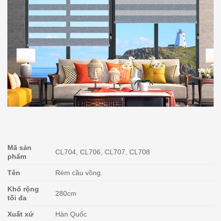
Mã sản
CL704, CL706, CL707, CL708
phẩm
Tên
Rèm cầu vồng.
Khổ rộng
280cm
tối đa
Xuất xứ
Hàn Quốc