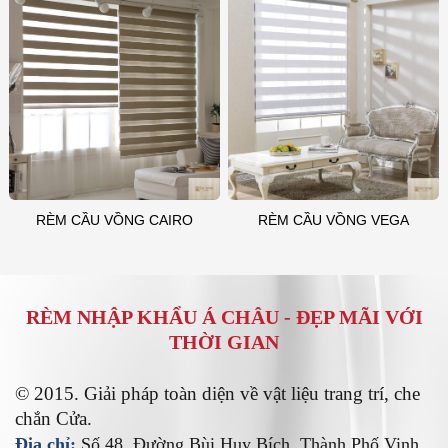
RÈM CẦU VỒNG CAIRO
RÈM CẦU VỒNG VEGA
RÈM NHẬP KHẨU Á CHÂU -
ĐẸP MÃI VỚI
THỜI GIAN
© 2015. Giải pháp toàn diện về vật liệu trang trí, che
chắn Cửa.
Địa chỉ:
Số 48, Đường Bùi Huy Bích, Thành Phố Vinh,