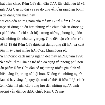
hát triển chiếc Rèm Cửa dần dần được lấy chất liệu từ vải
anh ở Ai Cập cổ đại và sau đó chuyển dần sang len bông,
à đa dạng như hiện nay.
ãi cho đến những năm của thế kỷ 17 thì Rèm Cửa đã
ược sử dụng nhiều hơn nhưng vẫn chưa thật sự được gọi
à phổ biến, nó chỉ xuất hiện trong những phòng họp lớn
oặc những tòa nhà sang trọng. Cho đến tận các năm của
hế kỷ 18 thì Rèm Cửa được sử dụng rộng rãi hơn và xuất
iện ngày càng nhiều hơn ở các khung cửa sổ.
à nhờ cuộc cách mạng ngành dệt may những năm 1990
à chiếc Rèm Cửa đã trở nên đa dạng và phong phú hơn.
ản phẩm Rèm Cửa dần có mặt trong nhiều gia đình và
hiều tầng lớp trong xã hội hơn. Không chỉ những người
iàu có hay tầng lóp quý tộc mới có thể sỡ hữu được chiếc
èm Cửa mà giai cấp trung lưu đến những người bình
hường vẫn dần có được chiếc Rèm Cửa này.