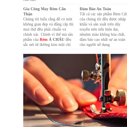
Gia Công May Rèm Cẩn
Đảm Bảo An Toàn
Thận
Tất cả các sản phẩm Rèm Cử
Chúng tôi hiểu rằng để có một
của chúng tôi đều được nhập
không gian đẹp và đẳng cấp thì
khẩu và sản xuất trên dây
mọi thứ đều phải chuẩn và
truyền tiên tiến hiện đại,
chính xác. Chính vì thế mà sản
nhuộm màu không hóa chất,
phẩm của
Rèm
Á CHÂU
đều
đảm bảo cao nhất sự an toàn
sắc nét từ đường kim mũi chỉ.
cho người sử dụng.