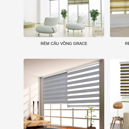
RÈM CẦU VỒNG GRACE
R