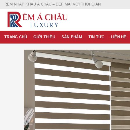
Skip
RÈM NHẬP KHẨU Á CHÂU – ĐẸP MÃI VỚI THỜI GIAN
to
content
TRANG CHỦ
GIỚI THIỆU
SẢN PHẨM
TIN TỨC
LIÊN HỆ