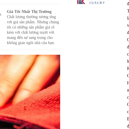
đ
T
Giá Tốt Nhất Thị Trường
a
Chất lượng thường tương ứng
l
với giá sản phẩm. Nhưng chúng
v
tôi có những sản phẩm giá rẻ
kèm với chất lượng tuyệt vời
d
mang đến sự sang trọng cho
C
không gian ngôi nhà của bạn.
đ
c
h
R
C
H
n
c
C
c
B
đ