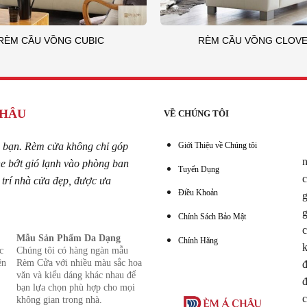
RÈM CẦU VỒNG CUBIC
RÈM CẦU VỒNG CLOV
CHÂU
VỀ CHÚNG TÔI
 bạn. Rèm cửa không chỉ góp
Giới Thiệu về Chúng tôi
n
he bớt gió lạnh vào phòng ban
Tuyển Dụng
c
trí nhà cửa đẹp, được ưa
Điều Khoản
g
g
Chính Sách Bảo Mật
c
Mẫu Sản Phẩm Da Dạng
Chính Hãng
k
c
Chúng tôi có hàng ngàn mẫu
ện
Rèm Cửa với nhiều màu sắc hoa
đ
văn và kiểu dáng khác nhau để
đ
bạn lựa chọn phù hợp cho mọi
c
không gian trong nhà.