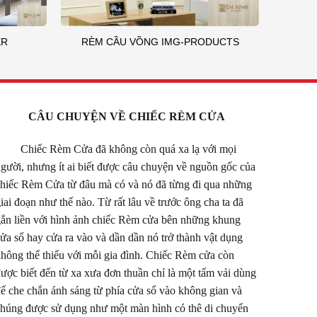
ER
RÈM CẦU VỒNG IMG-PRODUCTS
CÂU CHUYỆN VỀ CHIẾC RÈM CỬA
Chiếc Rèm Cửa đã không còn quá xa lạ với mọi
gười, nhưng ít ai biết được câu chuyện về nguồn gốc của
hiếc Rèm Cửa từ đâu mà có và nó đã từng đi qua những
iai đoạn như thế nào. Từ rất lâu về trước ông cha ta đã
ắn liền với hình ảnh chiếc Rèm cửa bên những khung
ửa sổ hay cửa ra vào và dần dần nó trở thành vật dụng
hông thể thiếu với mỗi gia đình.
Chiếc Rèm cửa còn
ược biết đến từ xa xưa đơn thuần chỉ là một tấm vải dùng
ể che chắn ánh sáng từ phía cửa sổ vào không gian và
húng được sử dụng như một màn hình có thê di chuyển