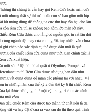
ược.
hường thì chúng ta vẫn hay gọi Rèm Cửa hoặc màn cửa
à một nhưng thật sự thì màn cửa còn sẽ bao gồm một lớp
ài lót mỏng dùng để chống tia cực tím hay tổn hại cho làn
a còn rèm cửa thì sẽ không bao gồm lớp màn lót này.
hiếc Rèm Cửa được cho rằng có nguồn gốc từ rất lâu đời
i cùng ngành dệt may của con người, tuy nhiên vẫn chưa
ó ghi chép nào xác định cụ thể được đâu mới là quê
ương của chiếc Rèm cửa cũng như thời gian chính xác là
èm cửa xuất hiện.
ó một số tư liệu khi khai quật ở Olynthus, Pompeli và
erculaneum thì Rèm Cửa được sử dụng ban đầu như
hững vật dụng dùng để ngăn các phòng lại với nhau. Và
òn từ những năm của thế ký 2 đến thế kỷ 6 thì chiếc Rèm
ửa lại được sử dụng như một vật trang trí cho các cánh
ửa mái vòm.
an đầu chiếc Rèm cửa được tạo thành từ chất liệu là da
ộng vật và hay đặt ở cửa ra vào sau đó thì theo quá trình