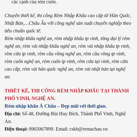
các cạnh của rèm cuốn.
Chuyên thiết kế, thi công Rèm Nhập Khẩu cao cấp từ Hàn Quốc,
Nhật Bản,…Châu Âu với công nghệ sản xuất chuyên nghiệp theo
tiêu chuẩn quốc tế.
Rèm nhập khẩu nghệ an, rèm nhập khẩu tp vinh, tổng đại lý rèm
nghệ an, rèm vải nhập khẩu nghệ an, rèm vải nhập khẩu tp vinh,
rèm cửa tp vinh, rèm cầu vồng nghệ an, rèm cầu vồng tp vinh,
rèm cuốn nghệ an, rèm cuốn tp vinh, rèm cửa tại vinh, rèm cửa
cao cấp, rèm vải hàn quốc nghệ an, rèm vải nhật bản tại nghệ
an.
THIẾT KẾ, THI CÔNG RÈM NHẬP KHẨU TẠI THÀNH
PHỐ VINH, NGHỆ AN.
Rèm nhập khẩu Á Châu – Đẹp mãi với thời gian.
Địa chỉ:
Số 48, Đường Bùi Huy Bích, Thành Phố Vinh, Nghệ
An.
Điện thoại:
0965067899. Email: cskh@remachau.vn