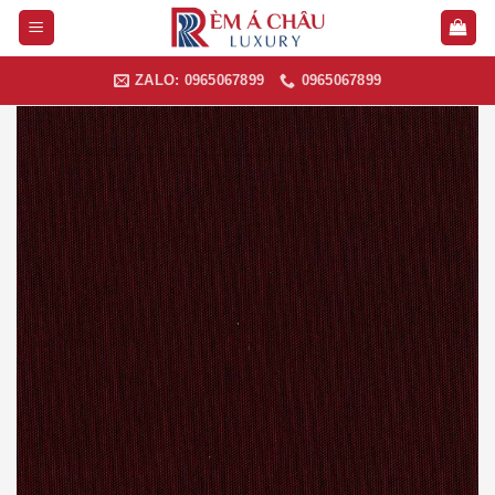
Skip
to
content
ZALO: 0965067899
0965067899