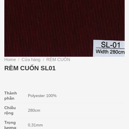
Home
Cửa hàng
RÈM CUỐN
/
/
RÈM CUỐN SL01
Thành
Polyester 100%
phần
Chiều
280cm
rộng
Trọng
0,31mm
lượng