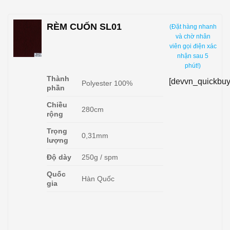
RÈM CUỐN SL01
(Đặt hàng nhanh
và chờ nhân
viên gọi điện xác
nhận sau 5
phút!)
Thành
[devvn_quickbuy
Polyester 100%
phần
Chiều
280cm
rộng
Trọng
0,31mm
lượng
Độ dày
250g / spm
Quốc
Hàn Quốc
gia