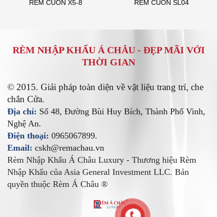
RÈM CUỐN X5-8
RÈM CUỐN SL04
RÈM NHẬP KHẨU Á CHÂU -
ĐẸP MÃI VỚI
THỜI GIAN
© 2015. Giải pháp toàn diện về vật liệu trang trí, che
chắn Cửa.
Địa chỉ:
Số 48, Đường Bùi Huy Bích, Thành Phố Vinh,
Nghệ An.
Điện thoại:
0965067899.
Email:
cskh@remachau.vn
Rèm Nhập Khẩu Á Châu Luxury - Thương hiệu Rèm
Nhập Khẩu của Asia General Investment LLC. Bản
quyền thuộc Rèm Á Châu ®