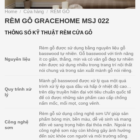
Home
Cửa hàng
RÈM GỖ
/
/
RÈM GỖ GRACEHOME MSJ 022
THÔNG SỐ KỸ THUẬT RÈM CỬA GỖ
Rèm gỗ được sử dụng bằng nguyên liệu gỗ
basswood tự nhiên. Gỗ basswood với tính năng
Nguyên liệu
ít co giãn, thẳng, mịn và có vân gỗ đẹp tự nhiên
nên được sử dụng nhiều trong trang trí nội thất
nói chung và trong sản xuất mành gỗ nói riêng.
Mành gỗ basswood được xử lý qua một quá
trình xử lý ép qua dầu và hấp ở nhiệt độ cao…
Quy trình xử
trên dây truyền hiện đại với tiêu chuẩn quốc tế
lý
để có được những sản phẩm cao cấp chống
nấm mốc, mối mọt, cong vênh.
Rèm gỗ sử dụng công nghệ sơn UV giúp sản
phẩm bóng mịn, bền màu, dễ vệ sinh và mang
Công nghệ
đến vẻ sang trọng hiện đại thỏa mãn. Ngoài ra
sơn
công nghệ sơn này còn không gây ảnh hưởng
đến sức khỏe con người và môi trường sống.