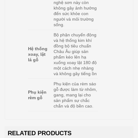
nghệ sơn này còn
không gây ảnh hưởng
đến sức khỏe con
người và môi trường
sống.
Bộ phận chuyển động
và hệ thống kim khí
đồng bộ tiêu chuẩn
Hệ thống
Châu Âu giúp sản
xoay, lật
phẩm kéo lên hạ
lá gỗ
xuống xoay lật 180 độ
một cách nhẹ nhàng
và không gây tiếng ồn
Phụ kiện của rèm sáo
gỗ được làm từ nhôm,
Phụ kiện
gang, mang lại cho
rèm gỗ
sản phẩm sự chắc
chắn và độ bền cao.
RELATED PRODUCTS