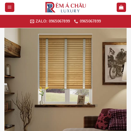
Skip
to
content
ZALO: 0965067899
0965067899