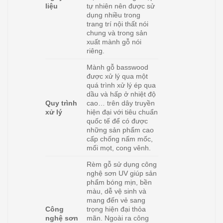
liệu
tự nhiên nên được sử
dụng nhiều trong
trang trí nội thất nói
chung và trong sản
xuất mành gỗ nói
riêng.
Mành gỗ basswood
được xử lý qua một
quá trình xử lý ép qua
dầu và hấp ở nhiệt độ
Quy trình
cao… trên dây truyền
xử lý
hiện đại với tiêu chuẩn
quốc tế để có được
những sản phẩm cao
cấp chống nấm mốc,
mối mọt, cong vênh.
Rèm gỗ sử dụng công
nghệ sơn UV giúp sản
phẩm bóng mịn, bền
màu, dễ vệ sinh và
mang đến vẻ sang
Công
trọng hiện đại thỏa
nghệ sơn
mãn. Ngoài ra công