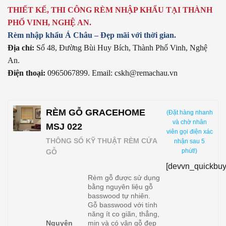
THIẾT KẾ, THI CÔNG RÈM NHẬP KHẨU TẠI THÀNH
PHỐ VINH, NGHỆ AN.
Rèm nhập khẩu Á Châu – Đẹp mãi với thời gian.
Địa chỉ:
Số 48, Đường Bùi Huy Bích, Thành Phố Vinh, Nghệ
An.
Điện thoại:
0965067899. Email: cskh@remachau.vn
RÈM GỖ GRACEHOME
(Đặt hàng nhanh
và chờ nhân
MSJ 022
viên gọi điện xác
THÔNG SỐ KỸ THUẬT RÈM CỬA
nhận sau 5
phút!)
GỖ
[devvn_quickbuy
Rèm gỗ được sử dụng
bằng nguyên liệu gỗ
basswood tự nhiên.
Gỗ basswood với tính
năng ít co giãn, thẳng,
Nguyên
mịn và có vân gỗ đẹp