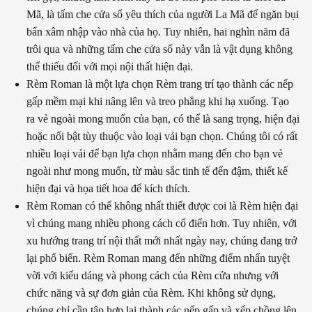
Mã, là tấm che cửa sổ yêu thích của người La Mã để ngăn bụi
bẩn xâm nhập vào nhà của họ. Tuy nhiên, hai nghìn năm đã
trôi qua và những tấm che cửa sổ này vẫn là vật dụng không
thể thiếu đối với mọi nội thất hiện đại.
Rèm Roman là một lựa chọn Rèm trang trí tạo thành các nếp
gấp mềm mại khi nâng lên và treo phẳng khi hạ xuống. Tạo
ra vẻ ngoài mong muốn của bạn, có thể là sang trọng, hiện đại
hoặc nổi bật tùy thuộc vào loại vải bạn chọn.
Chúng tôi có rất
nhiều loại vải để bạn lựa chọn nhằm mang đến cho bạn vẻ
ngoài như mong muốn, từ màu sắc tinh tế đến đậm, thiết kế
hiện đại và họa tiết hoa để kích thích.
Rèm Roman có thể không nhất thiết được coi là Rèm hiện đại
vì chúng mang nhiều phong cách cổ điển hơn. Tuy nhiên, với
xu hướng trang trí nội thất mới nhất ngày nay, chúng đang trở
lại phổ biến. Rèm Roman mang đến những điểm nhấn tuyệt
vời với kiểu dáng và phong cách của Rèm cửa nhưng với
chức năng và sự đơn giản của Rèm. Khi không sử dụng,
chúng chỉ cần tập hợp lại thành các nếp gấp và xếp chồng lên