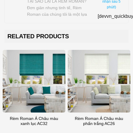
TẠI SAO LẠI LÀ RÈM ROMAN?
nhận sau 5
phút!)
Đơn giản nhưng tinh tế, Rèm
Roman của chúng tôi là một lựa
[devvn_quickbuy
chọn tuyệt vời cho bất kỳ ngôi nhà
nào. Những chiếc Rèm cửa sổ vượt
thời gian này hoạt động tốt với cả
RELATED PRODUCTS
những ngôi nhà theo phong cách
cổ điển và hiện đại, mang đến…
Rèm Roman Á Châu màu
Rèm Roman Á Châu màu
xanh lục AC32
phấn trắng AC26