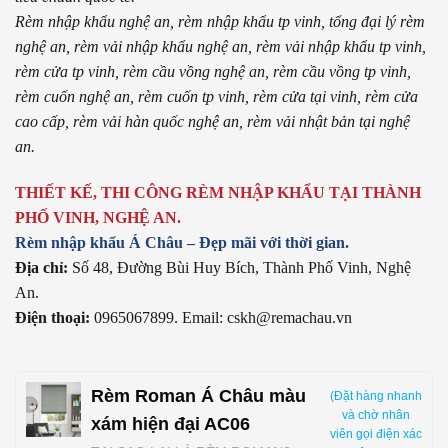
Rèm nhập khẩu nghệ an, rèm nhập khẩu tp vinh, tổng đại lý rèm
nghệ an, rèm vải nhập khẩu nghệ an, rèm vải nhập khẩu tp vinh,
rèm cửa tp vinh, rèm cầu vồng nghệ an, rèm cầu vồng tp vinh,
rèm cuốn nghệ an, rèm cuốn tp vinh, rèm cửa tại vinh, rèm cửa
cao cấp, rèm vải hàn quốc nghệ an, rèm vải nhật bản tại nghệ
an.
THIẾT KẾ, THI CÔNG RÈM NHẬP KHẨU TẠI THÀNH
PHỐ VINH, NGHỆ AN.
Rèm nhập khẩu Á Châu – Đẹp mãi với thời gian.
Địa chỉ:
Số 48, Đường Bùi Huy Bích, Thành Phố Vinh, Nghệ
An.
Điện thoại:
0965067899. Email: cskh@remachau.vn
Rèm Roman Á Châu màu
(Đặt hàng nhanh
và chờ nhân
xám hiện đại AC06
viên gọi điện xác