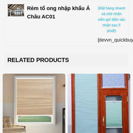
Rèm tổ ong nhập khẩu Á
(Đặt hàng nhanh
và chờ nhân
Châu AC01
viên gọi điện xác
nhận sau 5
phút!)
[devvn_quickbuy
RELATED PRODUCTS