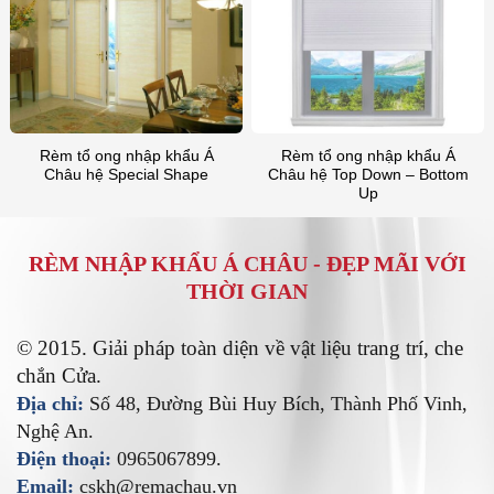
Rèm tổ ong nhập khẩu Á
Rèm tổ ong nhập khẩu Á
Châu hệ Special Shape
Châu hệ Top Down – Bottom
Up
RÈM NHẬP KHẨU Á CHÂU -
ĐẸP MÃI VỚI
THỜI GIAN
© 2015. Giải pháp toàn diện về vật liệu trang trí, che
chắn Cửa.
Địa chỉ:
Số 48, Đường Bùi Huy Bích, Thành Phố Vinh,
Nghệ An.
Điện thoại:
0965067899.
Email:
cskh@remachau.vn