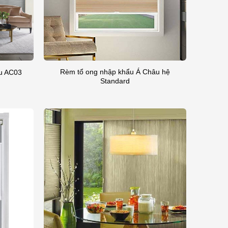
Rèm tổ ong nhập khẩu Á Châu hệ
u AC03
Standard