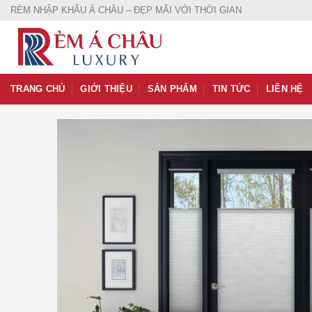
Skip
RÈM NHẬP KHẨU Á CHÂU – ĐẸP MÃI VỚI THỜI GIAN
to
content
TRANG CHỦ
GIỚI THIỆU
SẢN PHẨM
TIN TỨC
LIÊN HỆ