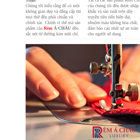
Thận
Tất cả các sản phẩm Rèm Cử
Chúng tôi hiểu rằng để có một
của chúng tôi đều được nhập
không gian đẹp và đẳng cấp thì
khẩu và sản xuất trên dây
mọi thứ đều phải chuẩn và
truyền tiên tiến hiện đại,
chính xác. Chính vì thế mà sản
nhuộm màu không hóa chất,
phẩm của
Rèm
Á CHÂU
đều
đảm bảo cao nhất sự an toàn
sắc nét từ đường kim mũi chỉ.
cho người sử dụng.