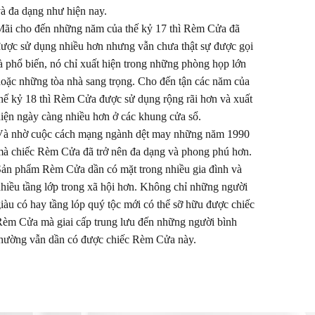
à đa dạng như hiện nay.
ãi cho đến những năm của thế kỷ 17 thì Rèm Cửa đã
ược sử dụng nhiều hơn nhưng vẫn chưa thật sự được gọi
à phổ biến, nó chỉ xuất hiện trong những phòng họp lớn
oặc những tòa nhà sang trọng. Cho đến tận các năm của
hế kỷ 18 thì Rèm Cửa được sử dụng rộng rãi hơn và xuất
iện ngày càng nhiều hơn ở các khung cửa sổ.
à nhờ cuộc cách mạng ngành dệt may những năm 1990
à chiếc Rèm Cửa đã trở nên đa dạng và phong phú hơn.
ản phẩm Rèm Cửa dần có mặt trong nhiều gia đình và
hiều tầng lớp trong xã hội hơn. Không chỉ những người
iàu có hay tầng lóp quý tộc mới có thể sỡ hữu được chiếc
èm Cửa mà giai cấp trung lưu đến những người bình
hường vẫn dần có được chiếc Rèm Cửa này.