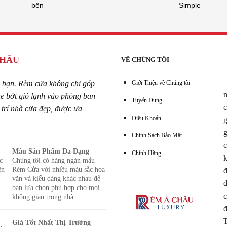
bên
Simple
CHÂU
VỀ CHÚNG TÔI
 bạn. Rèm cửa không chỉ góp
Giới Thiệu về Chúng tôi
n
he bớt gió lạnh vào phòng ban
Tuyển Dụng
c
trí nhà cửa đẹp, được ưa
Điều Khoản
g
g
Chính Sách Bảo Mật
c
Mẫu Sản Phẩm Da Dạng
Chính Hãng
k
c
Chúng tôi có hàng ngàn mẫu
ện
Rèm Cửa với nhiều màu sắc hoa
đ
văn và kiểu dáng khác nhau để
đ
bạn lựa chọn phù hợp cho mọi
c
không gian trong nhà.
đ
T
Giá Tốt Nhất Thị Trường