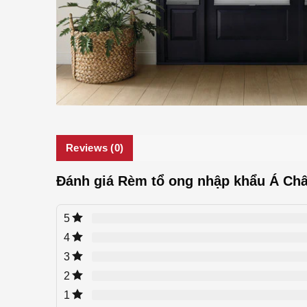
Reviews (0)
Đánh giá Rèm tổ ong nhập khẩu Á Châ
5
4
3
2
1