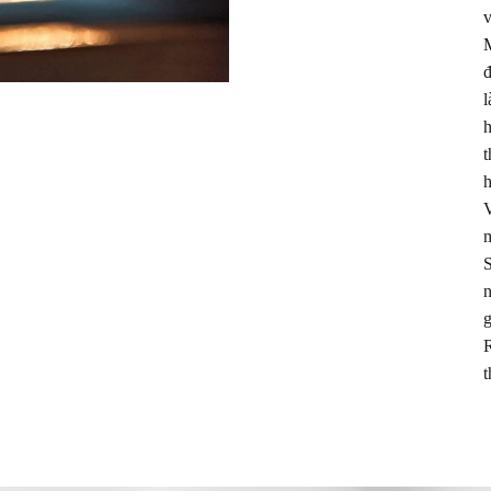
v
M
đ
l
h
t
h
V
m
S
n
g
R
t