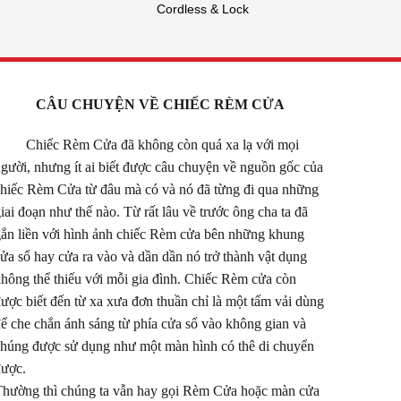
Cordless & Lock
CÂU CHUYỆN VỀ CHIẾC RÈM CỬA
Chiếc Rèm Cửa đã không còn quá xa lạ với mọi
gười, nhưng ít ai biết được câu chuyện về nguồn gốc của
hiếc Rèm Cửa từ đâu mà có và nó đã từng đi qua những
iai đoạn như thế nào. Từ rất lâu về trước ông cha ta đã
ắn liền với hình ảnh chiếc Rèm cửa bên những khung
ửa sổ hay cửa ra vào và dần dần nó trở thành vật dụng
hông thể thiếu với mỗi gia đình.
Chiếc Rèm cửa còn
ược biết đến từ xa xưa đơn thuần chỉ là một tấm vải dùng
ể che chắn ánh sáng từ phía cửa sổ vào không gian và
húng được sử dụng như một màn hình có thê di chuyển
ược.
hường thì chúng ta vẫn hay gọi Rèm Cửa hoặc màn cửa