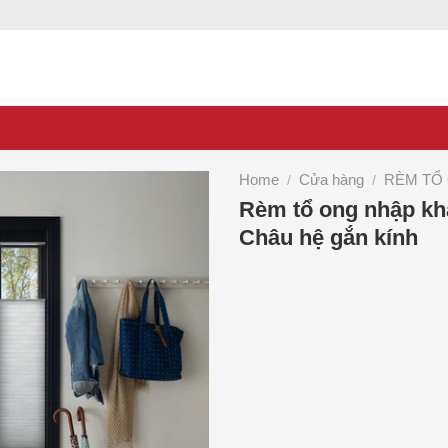
Home
Cửa hàng
RÈM TỔ
/
/
Rèm tổ ong nhập kh
Châu hệ gắn kính