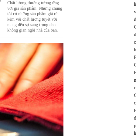
a
Chất lượng thường tương ứng
l
với giá sản phẩm. Nhưng chúng
v
tôi có những sản phẩm giá rẻ
kèm với chất lượng tuyệt vời
d
mang đến sự sang trọng cho
C
không gian ngôi nhà của bạn.
đ
c
h
R
C
H
n
c
C
c
B
đ
p
l