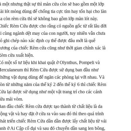
à một nhưng thật sự thì màn cửa còn sẽ bao gồm một lớp
ài lót mỏng dùng để chống tia cực tím hay tổn hại cho làn
a còn rèm cửa thì sẽ không bao gồm lớp màn lót này.
hiếc Rèm Cửa được cho rằng có nguồn gốc từ rất lâu đời
i cùng ngành dệt may của con người, tuy nhiên vẫn chưa
ó ghi chép nào xác định cụ thể được đâu mới là quê
ương của chiếc Rèm cửa cũng như thời gian chính xác là
èm cửa xuất hiện.
ó một số tư liệu khi khai quật ở Olynthus, Pompeli và
erculaneum thì Rèm Cửa được sử dụng ban đầu như
hững vật dụng dùng để ngăn các phòng lại với nhau. Và
òn từ những năm của thế ký 2 đến thế kỷ 6 thì chiếc Rèm
ửa lại được sử dụng như một vật trang trí cho các cánh
ửa mái vòm.
an đầu chiếc Rèm cửa được tạo thành từ chất liệu là da
ộng vật và hay đặt ở cửa ra vào sau đó thì theo quá trình
hát triển chiếc Rèm Cửa dần dần được lấy chất liệu từ vải
anh ở Ai Cập cổ đại và sau đó chuyển dần sang len bông,