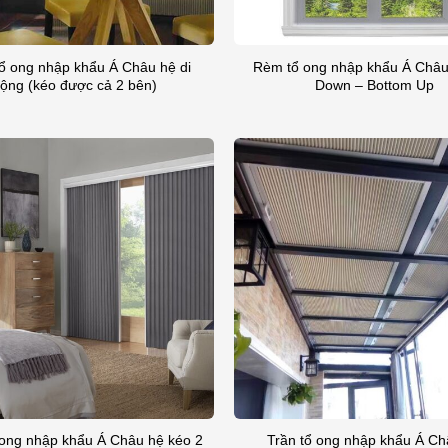
ổ ong nhập khẩu Á Châu hệ di
Rèm tổ ong nhập khẩu Á Châu
ộng (kéo được cả 2 bên)
Down – Bottom Up
 ong nhập khẩu Á Châu hệ kéo 2
Trần tổ ong nhập khẩu Á Ch