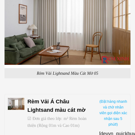
Rèm Vải Lightsand Màu Cát Mờ 05
Rèm Vải Á Châu
(Đặt hàng nhanh
và chờ nhân
Lightsand màu cát mờ
viên gọi điện xác
☑ Đơn giá theo lớp: m² Rèm hoàn
nhận sau 5
phút!)
thiện (Rộng 01m và Cao 01m)
[devvn_quickbuy