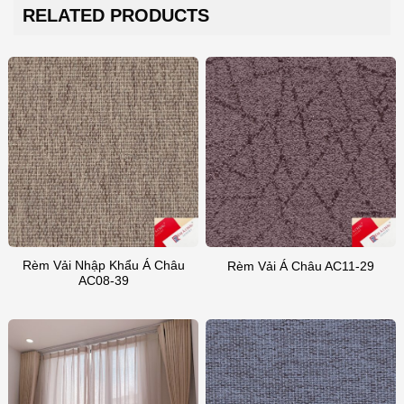
RELATED PRODUCTS
đặt mua Rèm vải nhập khẩu Hàn Quốc,
Nhật Bản…. chất lượng cao, giá cả hợp
lý xin vui lòng liên hệ với chúng tôi!
Rèm Vải Nhập Khẩu Á Châu
Rèm Vải Á Châu AC11-29
AC08-39