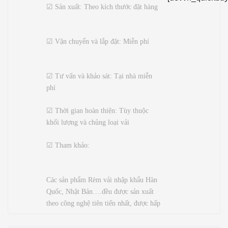
☑ Sản xuất: Theo kích thước đặt hàng
☑ Vận chuyển và lắp đặt: Miễn phí
☑ Tư vấn và khảo sát: Tại nhà miễn
phí
☑ Thời gian hoàn thiện: Tùy thuộc
khối lượng và chủng loại vải
☑ Tham khảo:
Các sản phẩm Rèm vải nhập khẩu Hàn
Quốc, Nhật Bản….đều được sản xuất
theo công nghệ tiên tiến nhất, được hấp
sóng giúp Rèm suôn thẳng mang tính
thẩm mỹ cao. Qúy khách có nhu cầu