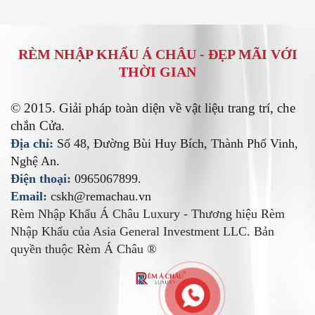
RÈM NHẬP KHẨU Á CHÂU -
ĐẸP MÃI VỚI
THỜI GIAN
© 2015. Giải pháp toàn diện về vật liệu trang trí, che
chắn Cửa.
Địa chỉ:
Số 48, Đường Bùi Huy Bích, Thành Phố Vinh,
Nghệ An.
Điện thoại:
0965067899.
Email:
cskh@remachau.vn
Rèm Nhập Khẩu Á Châu Luxury - Thương hiệu Rèm
Nhập Khẩu của Asia General Investment LLC. Bản
quyền thuộc Rèm Á Châu ®