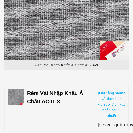
Rèm Vải Nhập Khẩu Á Châu AC01-8
Rèm Vải Nhập Khẩu Á
(Đặt hàng nhanh
và chờ nhân
Châu AC01-8
viên gọi điện xác
nhận sau 5
phút!)
[devvn_quickbuy