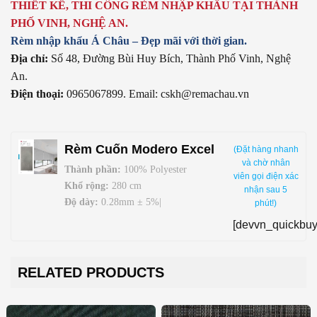
THIẾT KẾ, THI CÔNG RÈM NHẬP KHẨU TẠI THÀNH
PHỐ VINH, NGHỆ AN.
Rèm nhập khẩu Á Châu – Đẹp mãi với thời gian.
Địa chỉ:
Số 48, Đường Bùi Huy Bích, Thành Phố Vinh, Nghệ
An.
Điện thoại:
0965067899. Email: cskh@remachau.vn
Rèm Cuốn Modero Excel
(Đặt hàng nhanh
và chờ nhân
Thành phần:
100
% Polyester
viên gọi điện xác
Khổ rộng:
280 cm
nhận sau 5
Độ dày:
0.28mm ± 5%|
phút!)
Trọng lượng:
290g/sqm ± 5%
[devvn_quickbuy
Dimout:
99,1%
Fire-retadant NFPA 701
Energy Saving
RELATED PRODUCTS
Origin:
Korea