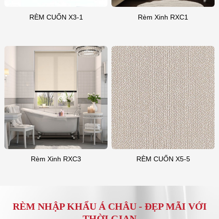
RÈM CUỐN X3-1
Rèm Xinh RXC1
Rèm Xinh RXC3
RÈM CUỐN X5-5
RÈM NHẬP KHẨU Á CHÂU -
ĐẸP MÃI VỚI
THỜI GIAN