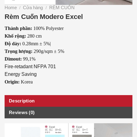
Home
Cửa hàng
RÈM CUỐN
/
/
Rèm Cuốn Modero Excel
Thành phần:
100
% Polyester
Khổ rộng:
280 cm
Độ dày:
0.28mm ± 5%|
Trọng lượng:
290g/sqm ± 5%
Dimout:
99,1%
Fire-retadant NFPA 701
Energy Saving
Origin:
Korea
Description
Reviews (0)