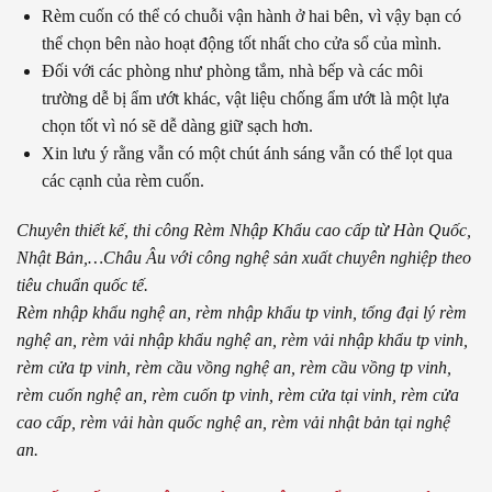
Rèm cuốn có thể có chuỗi vận hành ở hai bên, vì vậy bạn có
thể chọn bên nào hoạt động tốt nhất cho cửa sổ của mình.
Đối với các phòng như phòng tắm, nhà bếp và các môi
trường dễ bị ẩm ướt khác, vật liệu chống ẩm ướt là một lựa
chọn tốt vì nó sẽ dễ dàng giữ sạch hơn.
Xin lưu ý rằng vẫn có một chút ánh sáng vẫn có thể lọt qua
các cạnh của rèm cuốn.
Chuyên thiết kế, thi công Rèm Nhập Khẩu cao cấp từ Hàn Quốc,
Nhật Bản,…Châu Âu với công nghệ sản xuất chuyên nghiệp theo
tiêu chuẩn quốc tế.
Rèm nhập khẩu nghệ an, rèm nhập khẩu tp vinh, tổng đại lý rèm
nghệ an, rèm vải nhập khẩu nghệ an, rèm vải nhập khẩu tp vinh,
rèm cửa tp vinh, rèm cầu vồng nghệ an, rèm cầu vồng tp vinh,
rèm cuốn nghệ an, rèm cuốn tp vinh, rèm cửa tại vinh, rèm cửa
cao cấp, rèm vải hàn quốc nghệ an, rèm vải nhật bản tại nghệ
an.