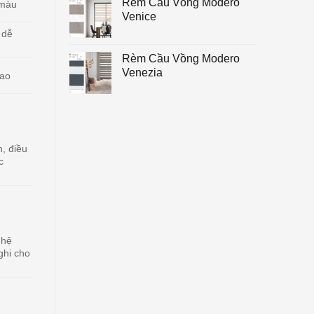
Rèm Cầu Vồng Modero
 màu
Venice
 dễ
Rèm Cầu Vồng Modero
Venezia
cao
, điều
c
 hệ
ghi cho