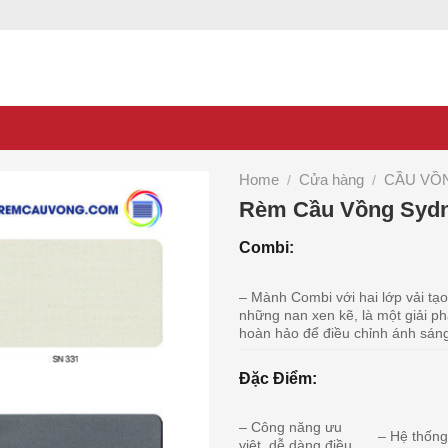
Home
Cửa hàng
CẦU VỒ
/
/
Rèm Cầu Vồng Syd
Combi:
– Mành Combi với hai lớp vải tạ
những nan xen kẽ, là một giải p
hoàn hảo để điều chỉnh ánh sán
Đặc Điểm:
– Công năng ưu
– Hệ thốn
việt, dễ dàng điều