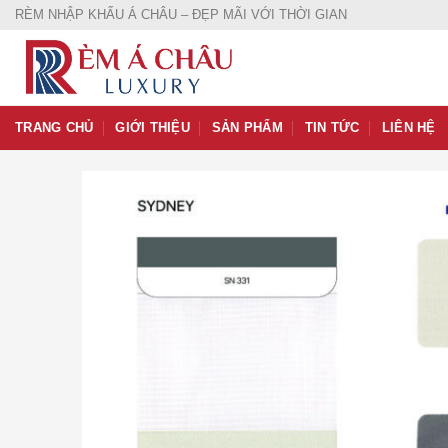
Skip
RÈM NHẬP KHẨU Á CHÂU – ĐẸP MÃI VỚI THỜI GIAN
to
content
TRANG CHỦ
GIỚI THIỆU
SẢN PHẨM
TIN TỨC
LIÊN HỆ