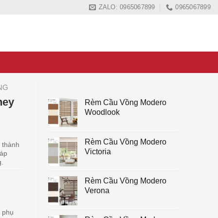
ZALO: 0965067899
0965067899
NG
ney
Rèm Cầu Vồng Modero
Woodlook
Rèm Cầu Vồng Modero
o thành
Victoria
háp
g.
Rèm Cầu Vồng Modero
Verona
g phụ