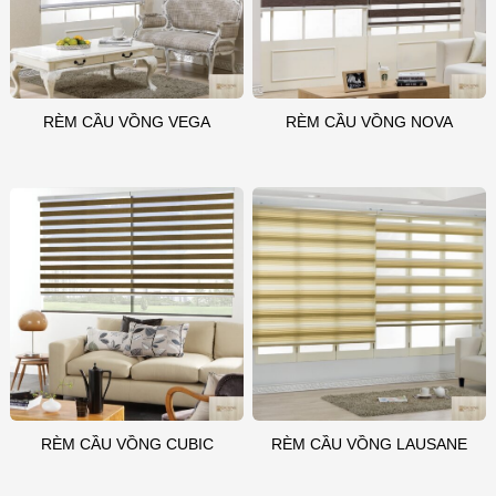
RÈM CẦU VỒNG VEGA
RÈM CẦU VỒNG NOVA
RÈM CẦU VỒNG CUBIC
RÈM CẦU VỒNG LAUSANE