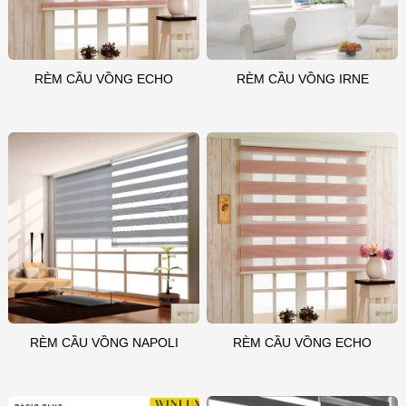
RÈM CẦU VỒNG ECHO
RÈM CẦU VỒNG IRNE
RÈM CẦU VỒNG NAPOLI
RÈM CẦU VỒNG ECHO