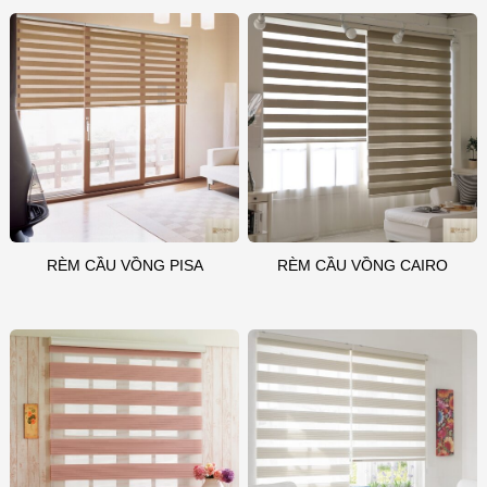
RÈM CẦU VỒNG PISA
RÈM CẦU VỒNG CAIRO