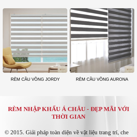
RÈM CẦU VỒNG JORDY
RÈM CẦU VỒNG AURONA
RÈM NHẬP KHẨU Á CHÂU -
ĐẸP MÃI VỚI
THỜI GIAN
© 2015. Giải pháp toàn diện về vật liệu trang trí, che