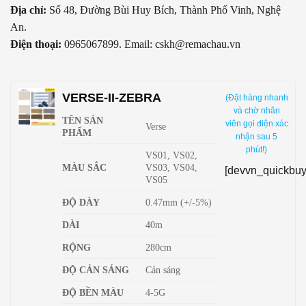
Địa chỉ:
Số 48, Đường Bùi Huy Bích, Thành Phố Vinh, Nghệ
An.
Điện thoại:
0965067899. Email: cskh@remachau.vn
VERSE-II-ZEBRA
(Đặt hàng nhanh
và chờ nhân
TÊN SẢN
viên gọi điện xác
Verse
PHẨM
nhận sau 5
phút!)
VS01, VS02,
MÀU SẮC
VS03, VS04,
[devvn_quickbuy
VS05
ĐỘ DÀY
0.47mm (+/-5%)
DÀI
40m
RỘNG
280cm
ĐỘ CẢN SÁNG
Cản sáng
ĐỘ BỀN MÀU
4-5G