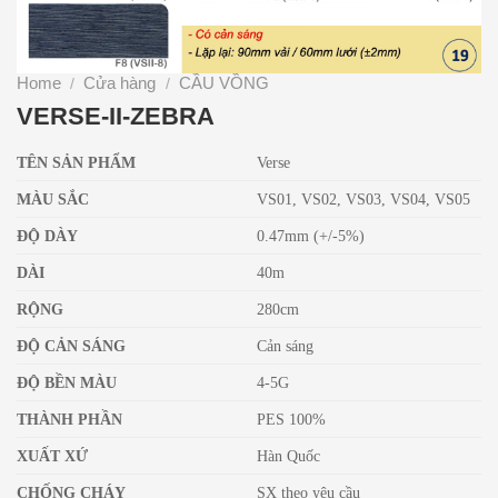
Home
Cửa hàng
CẦU VỒNG
/
/
VERSE-II-ZEBRA
TÊN SẢN PHẨM
Verse
MÀU SẮC
VS01, VS02, VS03, VS04, VS05
ĐỘ DÀY
0.47mm (+/-5%)
DÀI
40m
RỘNG
280cm
ĐỘ CẢN SÁNG
Cản sáng
ĐỘ BỀN MÀU
4-5G
THÀNH PHẦN
PES 100%
XUẤT XỨ
Hàn Quốc
CHỐNG CHÁY
SX theo yêu cầu