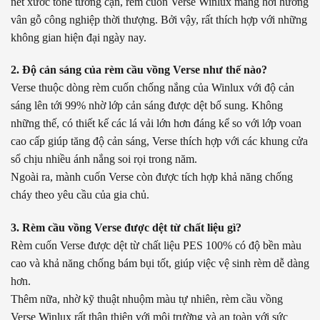
nét xước tone tương cận, rèm cuốn Verse Winlux mang hơi hướng
vân gỗ công nghiệp thời thượng. Bởi vậy, rất thích hợp với những
không gian hiện đại ngày nay.
2. Độ cản sáng của rèm cầu vồng Verse như thế nào?
Verse thuộc dòng rèm cuốn chống nắng của Winlux với độ cản
sáng lên tới 99% nhờ lớp cản sáng được dệt bổ sung. Không
những thế, có thiết kế các lá vải lớn hơn đáng kể so với lớp voan
cao cấp giúp tăng độ cản sáng, Verse thích hợp với các khung cửa
sổ chịu nhiều ánh nắng soi rọi trong năm.
Ngoài ra, mành cuốn Verse còn được tích hợp khả năng chống
cháy theo yêu cầu của gia chủ.
3. Rèm cầu vồng Verse được dệt từ chất liệu gì?
Rèm cuốn Verse được dệt từ chất liệu PES 100% có độ bền màu
cao và khả năng chống bám bụi tốt, giúp việc vệ sinh rèm dễ dàng
hơn.
Thêm nữa, nhờ kỹ thuật nhuộm màu tự nhiên, rèm cầu vồng
Verse Winlux rất thân thiện với môi trường và an toàn với sức