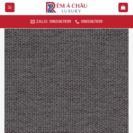
Skip
to
content
ZALO: 0965067899
0965067899