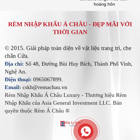
hoàng hôn
RÈM NHẬP KHẨU Á CHÂU -
ĐẸP MÃI VỚI
THỜI GIAN
© 2015. Giải pháp toàn diện về vật liệu trang trí, che
chắn Cửa.
Địa chỉ:
Số 48, Đường Bùi Huy Bích, Thành Phố Vinh,
Nghệ An.
Điện thoại:
0965067899.
Email:
cskh@remachau.vn
Rèm Nhập Khẩu Á Châu Luxury - Thương hiệu Rèm
Nhập Khẩu của Asia General Investment LLC. Bản
quyền thuộc Rèm Á Châu ®