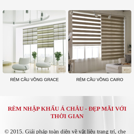
RÈM CẦU VỒNG GRACE
RÈM CẦU VỒNG CAIRO
RÈM NHẬP KHẨU Á CHÂU -
ĐẸP MÃI VỚI
THỜI GIAN
© 2015. Giải pháp toàn diện về vật liệu trang trí, che