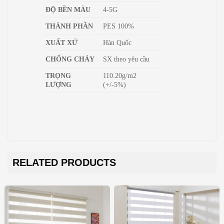
ĐỘ BỀN MÀU
4-5G
THÀNH PHẦN
PES 100%
XUẤT XỨ
Hàn Quốc
CHỐNG CHÁY
SX theo yêu cầu
TRỌNG
110.20g/m2
LƯỢNG
(+/-5%)
RELATED PRODUCTS