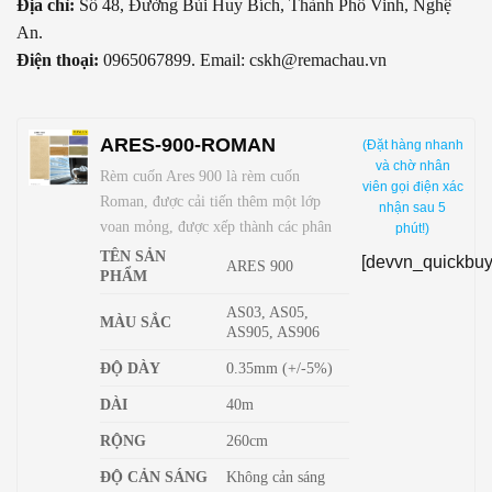
Địa chỉ:
Số 48, Đường Bùi Huy Bích, Thành Phố Vinh, Nghệ
An.
Điện thoại:
0965067899. Email: cskh@remachau.vn
ARES-900-ROMAN
(Đặt hàng nhanh
và chờ nhân
Rèm cuốn Ares 900 là rèm cuốn
viên gọi điện xác
Roman, được cải tiến thêm một lớp
nhận sau 5
voan mỏng, được xếp thành các phân
phút!)
đoạn đều nhau đẹp mắt.
TÊN SẢN
[devvn_quickbuy
ARES 900
PHẨM
AS03, AS05,
MÀU SẮC
AS905, AS906
ĐỘ DÀY
0.35mm (+/-5%)
DÀI
40m
RỘNG
260cm
ĐỘ CẢN SÁNG
Không cản sáng