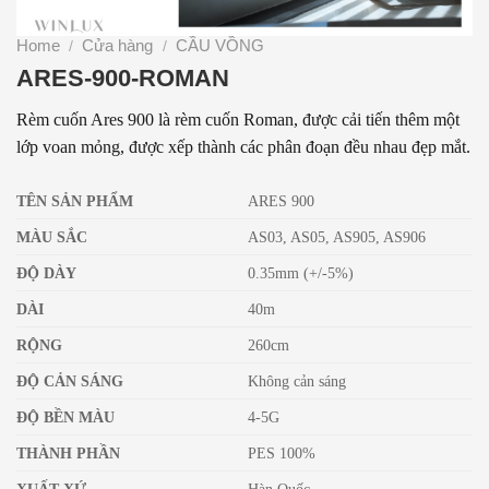
Home
Cửa hàng
CẦU VỒNG
/
/
ARES-900-ROMAN
Rèm cuốn Ares 900 là rèm cuốn Roman, được cải tiến thêm một
lớp voan mỏng, được xếp thành các phân đoạn đều nhau đẹp mắt.
TÊN SẢN PHẨM
ARES 900
MÀU SẮC
AS03, AS05, AS905, AS906
ĐỘ DÀY
0.35mm (+/-5%)
DÀI
40m
RỘNG
260cm
ĐỘ CẢN SÁNG
Không cản sáng
ĐỘ BỀN MÀU
4-5G
THÀNH PHẦN
PES 100%